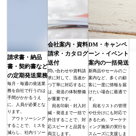
会社案内・資料
DM・キャンペ
請求・カタログ
ーン・イベント
請求書・納品
送付
案内の一括発送
書・契約書など
問い合わせや資料請
新商品やセールのご
の定期発送業務
求に対して、迅速か
案内など、多くの顧
毎月・毎週の発送業
つ丁寧に対応するに
客に一度に情報を届
務を自社で行うのは
は、発送の体制整備
けたい場合に最適で
手間がかかるうえ
が重要です。
す。
に、人員が必要とな
宛名印刷・封入封
宛名リストの管理
ります。
緘・発送まで一括で
や仕分けにも対応で
アウトソーシング
外注することで、対
きるため、マーケテ
することで、ミスを
応スピードと品質を
ィング施策の実行を
減らし、社内リソー
両立します。
スムーズに支援しま